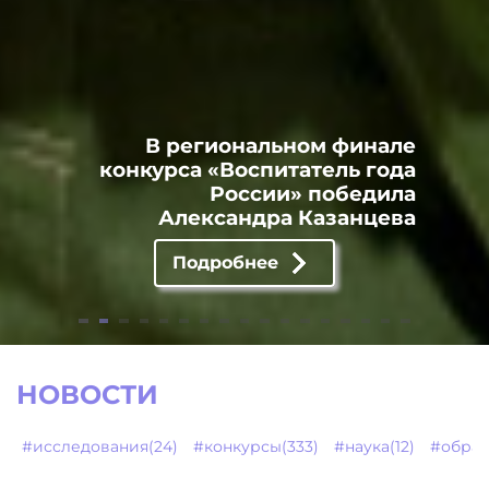
В региональном финале
конкурса «Воспитатель года
России» победила
Александра Казанцева
Подробнее
НОВОСТИ
#исследования(24)
#конкурсы(333)
#наука(12)
#образ