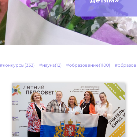
#конкурсы(333)
#наука(12)
#образование(1100)
#образов