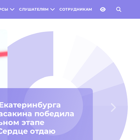
РСЫ
СЛУШАТЕЛЯМ
СОТРУДНИКАМ
Следую
альном финале
«Воспитатель года
победила
ра Казанцева