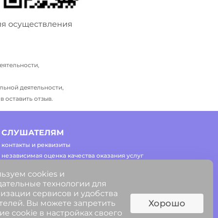
ия осуществления
еятельности,
льной деятельности,
 оставить отзыв.
СЛУШАТЕЛЯМ
контакты и реквизиты
независимая оценка качества оказания услуг
часто задаваемые вопросы
ьзуем cookies и
регламент работы сайта
ательные технологии для
изации сервисов и удобства
Хорошо
телей. Вы можете запретить
ие cookie в настройках своего