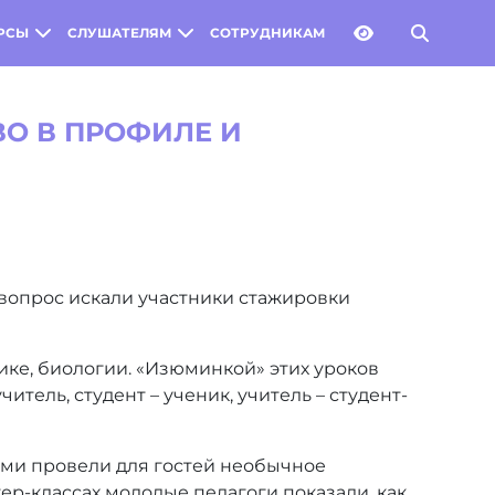
РСЫ
СЛУШАТЕЛЯМ
СОТРУДНИКАМ
ВО В ПРОФИЛЕ И
вопрос искали участники стажировки
ике, биологии. «Изюминкой» этих уроков
итель, студент – ученик, учитель – студент-
ами провели для гостей необычное
тер-классах молодые педагоги показали, как