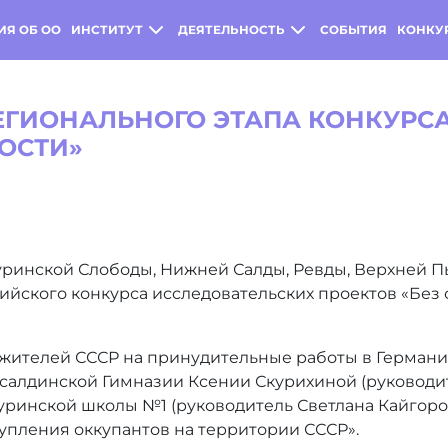
ИЯ ОБ ОО
ИНСТИТУТ
ДЕЯТЕЛЬНОСТЬ
СОБЫТИЯ
КОНКУ
ЕГИОНАЛЬНОГО ЭТАПА КОНКУРС
НОСТИ»
Туринской Слободы, Нижней Салды, Ревды, Верхней 
йского конкурса исследовательских проектов «Без с
жителей СССР на принудительные работы в Германию
алдинской Гимназии Ксении Скурихиной (руководит
Туринской школы №1 (руководитель Светлана Кайгоро
пления оккупантов на территории СССР».