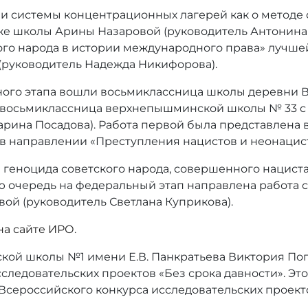
и системы концентрационных лагерей как о методе 
же школы Арины Назаровой (руководитель Антонина
го народа в истории международного права» лучшей
(руководитель Надежда Никифорова).
ьного этапа вошли восьмиклассница школы деревни
и восьмиклассница верхнепышминской школы № 33 с
арина Посадова). Работа первой была представлена
– в направлении «Преступления нацистов и неонацис
 геноцида советского народа, совершенного нацист
ою очередь на федеральный этап направлена работа 
вой (руководитель Светлана Куприкова).
на сайте ИРО
.
ой школы №1 имени Е.В. Панкратьева Виктория Попо
следовательских проектов «Без срока давности». Эт
и Всероссийского конкурса исследовательских проекто