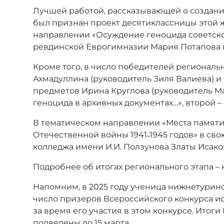
Лучшей работой, рассказывающей о создани
был признан проект десятиклассницы этой 
направлении «Осуждение геноцида советско
ревдинской Еврогимназии Мария Потапова 
Кроме того, в число победителей регионал
Ахмадуллина (руководитель Зиля Валиева) 
предметов Ирина Круглова (руководитель М
геноцида в архивных документах…», второй 
В тематическом направлении «Места памяти
Отечественной войны 1941˗1945 годов» в св
колледжа имени И.И. Ползунова Златы Исако
Подробнее об итогах регионального этапа –
Напомним,
в 2025 году
ученица нижнетуринск
число призеров Всероссийского конкурса ис
за время его участия в этом конкурсе. Итог
подведены до 15 марта.