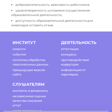
доброжелательность, вежливость работников,
удовлетворенность условиями осуществления
образовательной деятельности,
доступность образовательной деятельности для
инвалидов оставить отзыв.
ИНСТИТУТ
ДЕЯТЕЛЬНОСТЬ
новости
аттестация
события
конкурсы
политика обработки
противодействие
персональных данных
коррупции
предыдущая версия
информация от
сайта
партнёров
СЛУШАТЕЛЯМ
контакты и реквизиты
независимая оценка
качества оказания
услуг
часто задаваемые