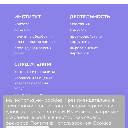
ИНСТИТУТ
ДЕЯТЕЛЬНОСТЬ
новости
аттестация
события
конкурсы
политика обработки
противодействие
персональных данных
коррупции
предыдущая версия
информация от
сайта
партнёров
СЛУШАТЕЛЯМ
контакты и реквизиты
независимая оценка
качества оказания
услуг
часто задаваемые
Мы используем cookies и рекомендательные
вопросы
технологии для персонализации сервисов и
регламент работы
удобства пользователей. Вы можете запретить
сайта
сохранение cookie в настройках своего
браузера.
Политика использования Cookies
© ГАОУ ДПО Свердловской области