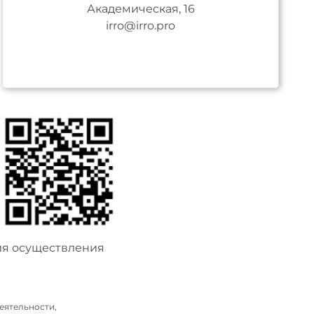
Академическая, 16
irro@irro.pro
ия осуществления
еятельности,