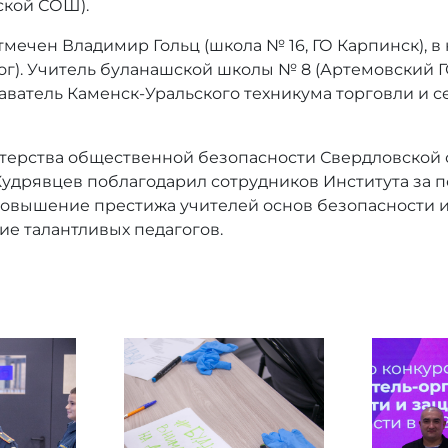
ской СОШ).
мечен Владимир Гольц (школа № 16, ГО Карпинск), в
Лог). Учитель буланашской школы № 8 (Артемовский 
ватель Каменск-Уральского техникума торговли и с
терства общественной безопасности Свердловской 
Кудрявцев поблагодарил сотрудников Института за 
 повышение престижа учителей основ безопасности и
ие талантливых педагогов.