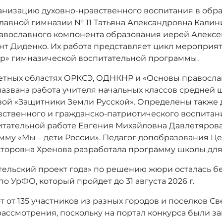
низацию духовно-нравственного воспитания в обра
лавной гимназии № 11 Татьяна Александровна Калин
равославного компонента образования иерей Алексе
т Диденко. Их работа представляет цикл мероприят
р» гимназической воспитательной программы.
тных областях ОРКСЭ, ОДНКНР и «Основы правосла
звана работа учителя начальных классов средней шк
й «Защитники Земли Русской». Определены также 
твенного и гражданско-патриотического воспитани
итательной работе Евгения Михайловна Давлетярова
му «Мы – дети России». Педагог допобразования Ц
торовна Хренова разработала программу школы для 
льский проект года» по решению жюри осталась бе
о УрФО, который пройдет до 31 августа 2026 г.
 от 135 участников из разных городов и поселков Св
рассмотрения, поскольку на портал конкурса были з