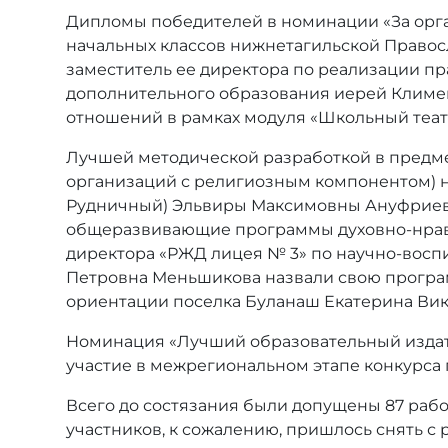
Дипломы победителей в номинации «За орга
начальных классов нижнетагильской Правос
заместитель ее директора по реализации п
дополнительного образования иерей Климен
отношений в рамках модуля «Школьный теат
Лучшей методической разработкой в предме
организаций с религиозным компонентом) на
Рудничный) Эльвиры Максимовны Ануфриево
общеразвивающие программы духовно-нравс
директора «РЖД лицея № 3» по научно-восп
Петровна Меньшикова назвали свою програм
ориентации поселка Буланаш Екатерина Вик
Номинация «Лучший образовательный издате
участие в межрегиональном этапе конкурса п
Всего до состязания были допущены 87 работ
участников, к сожалению, пришлось снять с 