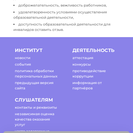
доброжелательность, вежливость работников,
удовлетворенность условиями осуществления
образовательной деятельности,
доступность образовательной деятельности для
инвалидов оставить отзыв.
ИНСТИТУТ
ДЕЯТЕЛЬНОСТЬ
новости
аттестация
события
конкурсы
политика обработки
противодействие
персональных данных
коррупции
предыдущая версия
информация от
сайта
партнёров
СЛУШАТЕЛЯМ
контакты и реквизиты
независимая оценка
качества оказания
услуг
часто задаваемые