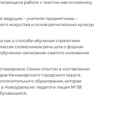
 посвящена работе с текстом как основному
 Их ведущие – учителя-предметники –
ого искусства и основ религиозных культур
и как о способе обучения стратегиям
классах словесников речь шла о формах
б обучении написанию сжатого изложения
 стажировок. Своим опытом в составлении
дов Качканарского городского округа.
ополнительного образования, которая
 в Новоуральске: педагоги лицея № 58
обучающихся.