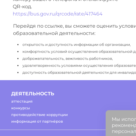
QR-код.
https://bus.gov.ru/qrcode/rate/417464
Перейдя по ссылке, вы сможете оценить услов
образовательной деятельности:
открытость и доступность информации об организации,
комфортность условий осуществления образовательной д
доброжелательность, вежливость работников,
удовлетворенность условиями осуществления образовате
доступность образовательной деятельности для инвалидов
ДЕЯТЕЛЬНОСТЬ
аттестация
конкурсы
противодействие коррупции
Мы испол
информация от партнёров
рекоменд
персонал