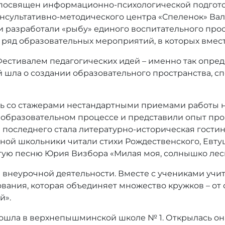
л посвящен информационно-психологической подгото
нсультативно-методического центра «Спеленок» Вал
 разработали «рыбу» единого воспитательного прост
 ряд образовательных мероприятий, в которых вмест
Фестивалем педагогических идей – именно так опре
ей шла о создании образовательного пространства,
ь со стажерами нестандартными приемами работы на
 образовательном процессе и представили опыт пр
последнего стала литературно-историческая гостин
иной школьники читали стихи Рождественского, Евту
итую песню Юрия Визбора «Милая моя, солнышко лес
 внеурочной деятельности. Вместе с учениками уч
вания, которая объединяет множество кружков – от 
й».
прошла в верхнепышминской школе № 1. Открылась он