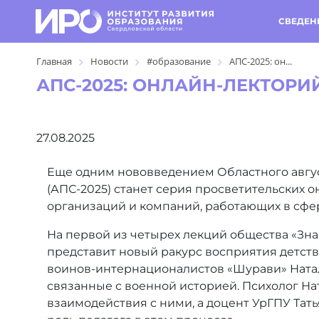
СВЕДЕН
Главная
Новости
#образование
АПС-2025: он...
АПС-2025: ОНЛАЙН-ЛЕКТОРИ
27.08.2025
Еще одним нововведением Областного авгус
(АПС-2025) станет серия просветительских о
организаций и компаний, работающих в сфе
На первой из четырех лекций общества «Зна
представит новый ракурс восприятия детств
воинов-интернационалистов «Шурави» Натал
связанные с военной историей. Психолог Н
взаимодействия с ними, а доцент УрГПУ Та