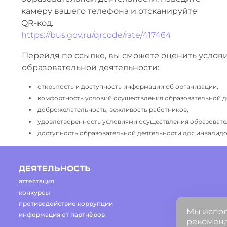
камеру вашего телефона и отсканируйте
QR-код.
https://bus.gov.ru/qrcode/rate/417464
Перейдя по ссылке, вы сможете оценить услов
образовательной деятельности:
открытость и доступность информации об организации,
комфортность условий осуществления образовательной д
доброжелательность, вежливость работников,
удовлетворенность условиями осуществления образовате
доступность образовательной деятельности для инвалидов
ДЕЯТЕЛЬНОСТЬ
аттестация
конкурсы
противодействие коррупции
Мы испол
информация от партнёров
рекоменд