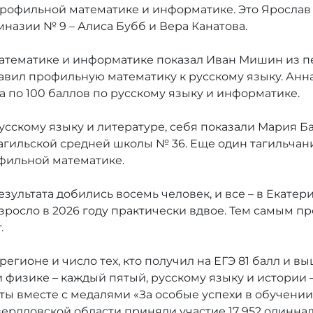
рофильной математике и информатике. Это Ярослав
назии № 9 – Алиса Бубб и Вера Канатова.
математике и информатике показал Иван Мишин из п
бавил профильную математику к русскому языку. А
 по 100 баллов по русскому языку и информатике.
сскому языку и литературе, себя показали Мария Б
агильской средней школы № 36. Еще один тагильчан
офильной математике.
результата добились восемь человек, и все – в Екате
зросло в 2026 году практически вдвое. Тем самым п
.
гионе и число тех, кто получил на ЕГЭ 81 балл и вы
 физике – каждый пятый, русскому языку и истории 
ты вместе с медалями «За особые успехи в обучении
Свердловской области приняли участие 17 952 одинна