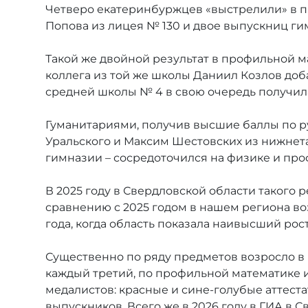
Четверо екатеринбуржцев «выстрелили» в п
Попова из лицея № 130 и двое выпускниц гим
Такой же двойной результат в профильной 
коллега из той же школы Даниил Козлов до
средней школы № 4 в свою очередь получила
Гуманитариями, получив высшие баллы по ру
Уральского и Максим Шестовских из нижнет
гимназии – сосредоточился на физике и пр
В 2025 году в Свердловской области такого 
сравнению с 2025 годом в нашем региона во
года, когда область показала наивысший рост
Существенно по ряду предметов возросло в ре
каждый третий, по профильной математике и
медалистов: красные и сине-голубые аттеста
выпускников. Всего же в 2026 году в ГИА в 