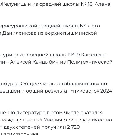
 Желуницын из средней школы № 16, Алена
ервоуральской средней школы № 7. Его
нна Даниленкова из верхнепышминской
атурина из средней школы № 19 Каменска-
ин – Алексей Кандыбин из Политехнической
ринбурге. Общее число «стобалльников» по
ревышен и общий результат «пикового» 2024
ше. По литературе в этом числе оказался
– каждый шестой. Увеличилось и количество
» двух степеней получили 2 720
дцатиклассника.