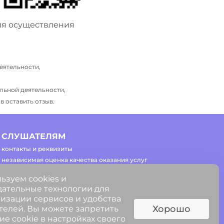
ия осуществления
еятельности,
льной деятельности,
 оставить отзыв.
СЛУШАТЕЛЯМ
контакты и реквизиты
независимая оценка качества оказания услуг
часто задаваемые вопросы
ьзуем cookies и
регламент работы сайта
ательные технологии для
изации сервисов и удобства
Хорошо
телей. Вы можете запретить
ие cookie в настройках своего