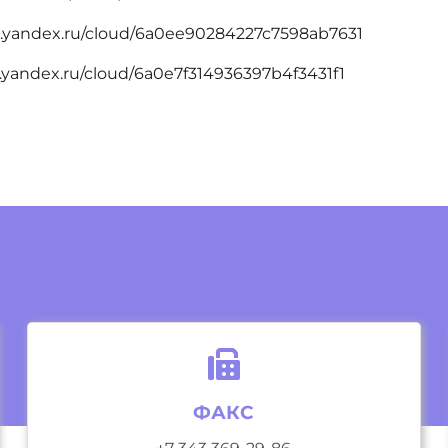
ms.yandex.ru/cloud/6a0ee90284227c7598ab7631
s.yandex.ru/cloud/6a0e7f314936397b4f3431f1
ФАКС