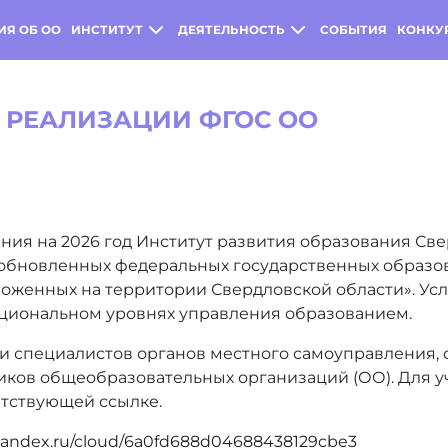
ИЯ ОБ ОО
ИНСТИТУТ
ДЕЯТЕЛЬНОСТЬ
СОБЫТИЯ
КОНКУ
 РЕАЛИЗАЦИИ ФГОС ОО
ния на 2026 год Институт развития образования Св
обновленных федеральных государственных образов
ложенных на территории Свердловской области». У
уциональном уровнях управления образованием.
и специалистов органов местного самоуправления,
ков общеобразовательных организаций (ОО). Для уч
тствующей ссылке.
.yandex.ru/cloud/6a0fd688d04688438129cbe3