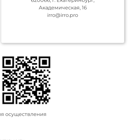
620066, г. Екатеринбург,
Академическая, 16
irro@irro.pro
ия осуществления