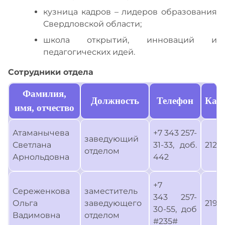
кузница кадров – лидеров образования
Свердловской области;
школа открытий, инноваций и
педагогических идей.
Сотрудники отдела
Фамилия,
Должность
Телефон
Каб
имя, отчество
Атаманычева
+7 343 257-
заведующий
Светлана
31-33, доб.
212
отделом
Арнольдовна
442
+7
Сереженкова
заместитель
343 257-
Ольга
заведующего
219
30-55, доб
Вадимовна
отделом
#235#