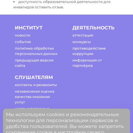
доступность образовательной деятельности для
инвалидов оставить отзыв.
ИНСТИТУТ
ДЕЯТЕЛЬНОСТЬ
новости
аттестация
события
конкурсы
политика обработки
противодействие
персональных данных
коррупции
предыдущая версия
информация от
сайта
партнёров
СЛУШАТЕЛЯМ
контакты и реквизиты
независимая оценка
качества оказания
услуг
часто задаваемые
Мы используем cookies и рекомендательные
вопросы
технологии для персонализации сервисов и
регламент работы
удобства пользователей. Вы можете запретить
сайта
сохранение cookie в настройках своего