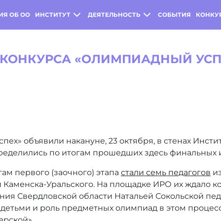
ИЯ ОБ ОО
ИНСТИТУТ
ДЕЯТЕЛЬНОСТЬ
СОБЫТИЯ
КОНКУ
КОНКУРСА «ОЛИМПИАДНЫЙ УСПЕ
ех» объявили накануне, 23 октября, в стенах Инсти
ределились по итогам прошедших здесь финальных 
ам первого (заочного) этапа
стали семь педагогов
из
 Каменска-Уральского. На площадке ИРО их ждало ко
ния Свердловской области Натальей Сокольской пе
етьми и роль предметных олимпиад в этом процессе
ерской».