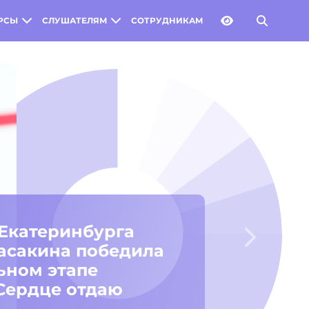
РСЫ
СЛУШАТЕЛЯМ
СОТРУДНИКАМ
Следую
альном финале
«Воспитатель года
победила
ра Казанцева