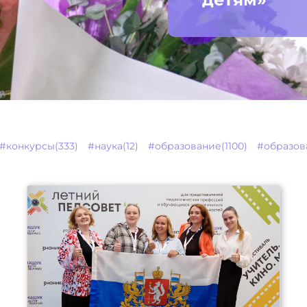
#конкурсы(333)
#наука(12)
#образование(1100)
#образов