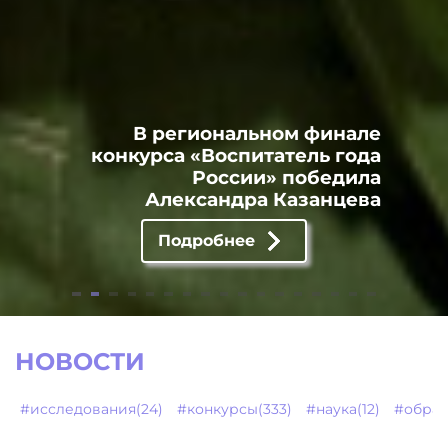
В региональном финале
конкурса «Воспитатель года
России» победила
Александра Казанцева
Подробнее
НОВОСТИ
#исследования(24)
#конкурсы(333)
#наука(12)
#образ