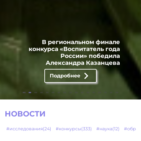
В региональном финале
конкурса «Воспитатель года
России» победила
Александра Казанцева
Подробнее
НОВОСТИ
#исследования(24)
#конкурсы(333)
#наука(12)
#образ