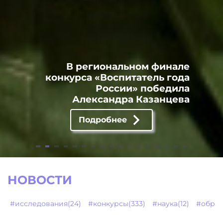
В региональном финале
конкурса «Воспитатель года
России» победила
Александра Казанцева
Подробнее
НОВОСТИ
#исследования(24)
#конкурсы(333)
#наука(12)
#образ