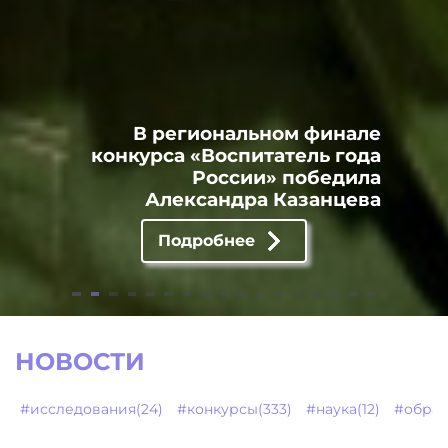
В региональном финале
конкурса «Воспитатель года
России» победила
Александра Казанцева
Подробнее
НОВОСТИ
#исследования(24)
#конкурсы(333)
#наука(12)
#образ