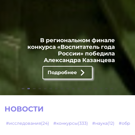
В региональном финале
конкурса «Воспитатель года
России» победила
Александра Казанцева
Подробнее
НОВОСТИ
#исследования(24)
#конкурсы(333)
#наука(12)
#образ